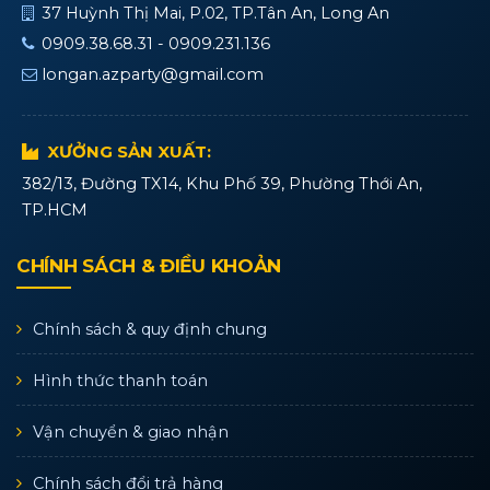
37 Huỳnh Thị Mai, P.02, TP.Tân An, Long An
0909.38.68.31 - 0909.231.136
longan.azparty@gmail.com
XƯỞNG SẢN XUẤT:
382/13, Đường TX14, Khu Phố 39, Phường Thới An,
TP.HCM
CHÍNH SÁCH & ĐIỀU KHOẢN
Chính sách & quy định chung
Hình thức thanh toán
Vận chuyển & giao nhận
Chính sách đổi trả hàng