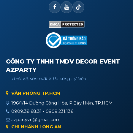
CÔNG TY TNHH TMDV DECOR EVENT
AZPARTY
--- Thiết kế, sản xuất & thi công sự kiện ---
VĂN PHÒNG TP.HCM
196/1/14 Đường Cộng Hòa, P.Bảy Hiền, TP.HCM
0909.38.68.31 - 0909.231.136
azpartyvn@gmail.com
CHI NHÁNH LONG AN