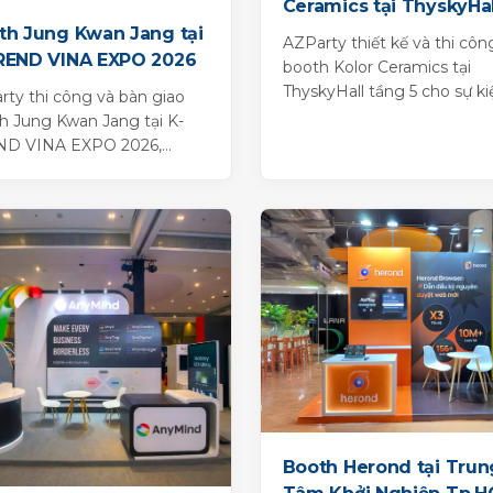
Ceramics tại ThyskyHal
tầng 5
th Jung Kwan Jang tại
AZParty thiết kế và thi côn
REND VINA EXPO 2026
booth Kolor Ceramics tại
ThyskyHall tầng 5 cho sự ki
rty thi công và bàn giao
ngày 09/06, với không gian
h Jung Kwan Jang tại K-
trưng bày gạch hiện...
ND VINA EXPO 2026,
aton Saigon Grand Opera
l, TP.HCM.
Booth Herond tại Trun