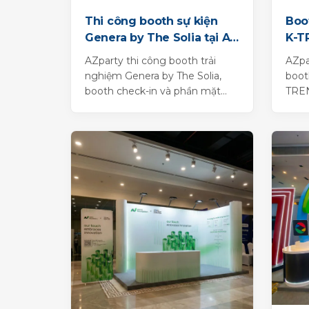
Thi công booth sự kiện
Boo
Genera by The Solia tại An
K-T
Lâm Retreat
AZparty thi công booth trải
AZpa
nghiệm Genera by The Solia,
boot
booth check-in và phần mặt
TRE
sàn sân khấu cho sự kiện Start
Sher
Bright Journey tại...
Hote