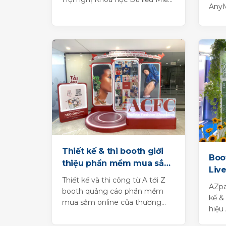
AnyM
Nam 2025
Digi
Thiết kế & thi booth giới
Boot
thiệu phần mềm mua sắm
Liv
online ACFC
Thiết kế và thi công từ A tới Z
AZpa
booth quảng cáo phần mềm
kế &
mua sắm online của thương
hiệu
hiệu thời trang ACFC
Chi 