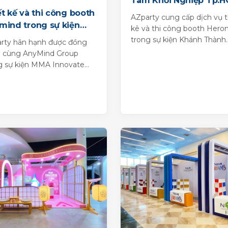
Tâm Khởi Nghiệp Tp.
t kế và thi công booth
AZparty cung cấp dịch vụ t
mind trong sự kiện
kê và thi công booth Heron
 Innovate
trong sự kiện Khánh Thành
rty hân hạnh được đồng
Trung Tâm Khởi Nghiệp
 cùng AnyMind Group
Tp.HCM
g sự kiện MMA Innovate
mẫu booth sáng tạo, đúng
thần thương hiệu của...