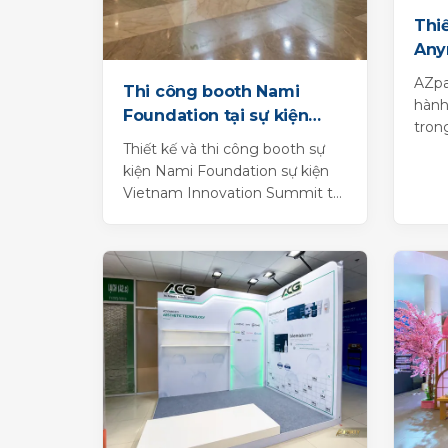
Thiế
Any
MMA
AZpa
Thi công booth Nami
hành
Foundation tại sự kiện
tron
Vietnam Innovation
Thiết kế và thi công booth sự
với 
Summit
kiện Nami Foundation sự kiện
tinh 
Vietnam Innovation Summit tại
Rex Hotel.