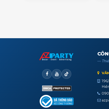
CÔN
--- Thi
VĂN
196
Hiề
0909
azp