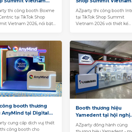
p Summit Vietnam
Shop Summit Vietnam
6
2026
rty thi công booth Boxme
AZparty thi công booth Int
Centric tại TikTok Shop
tại TikTok Shop Summit
it Vietnam 2026, nổi bật
Vietnam 2026 với thiết kế
ố cục giới thiệu giải pháp
chuyển sắc hiện đại, tích h
llment, logistics và...
khu trưng bày và quầy...
 công booth thương
Booth thương hiệu
 AnyMind tại Digital
Yamedent tại hội nghị
ovation Day
răng hàm mặt lần thứ 
rty cung cấp dịch vuj thiết
AZparty đồng hành cùng
 thi công booth cho
thương hiệu Yamadent - m