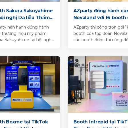
th Sakura Sakuyahime
AZparty đồng hành cù
hội nghị Da liễu Thẩm
Novaland với 16 booth 
toàn quốc lần thứ 8
kiện ấn tượng
rty hân hạnh đồng hành
AZparty thi công trọn gói 1
 thương hiệu mỹ phẩm
booth của tập đoàn Novala
ra Sakuyahime tại hội nghị
các booth được thi công đ
iễu toàn quốc lần thứ 8
bộ và đảm bảo chất lượng.
a tại...
th Boxme tại TikTok
Booth Intrepid tại Tik