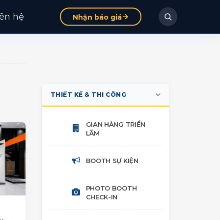
iên hệ
Nhận báo giá
THIẾT KẾ & THI CÔNG
GIAN HÀNG TRIỂN
LÃM
BOOTH SỰ KIỆN
PHOTO BOOTH
CHECK-IN