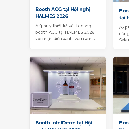
Booth ACG tại Hội nghị
Boo
HALMES 2026
tại 
mỹ 
AZparty thiết kế và thi công
AZpa
booth ACG tại HALMES 2026
cùng
với nhận diện xanh, vòm ánh
Saku
sáng, kệ trưng bày và hai mảng
Da L
giới...
diễn r
Booth IntelDerm tại Hội
Boo