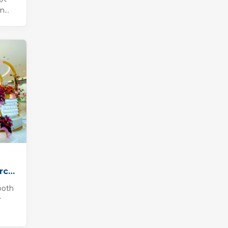
ản
 học
rc
ooth
r