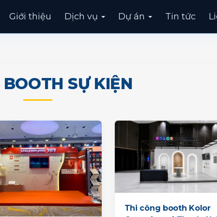
Giới thiệu
Dịch vụ
Dự án
Tin tức
L
 BOOTH SỰ KIỆN
Thi công booth Kolor