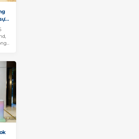
ng
sự
6
nd,
ồng
Tok