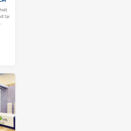
HCM
TIỆC TẤT NIÊN
hiết
THÔI NÔI
d tại