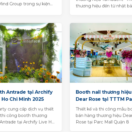
ind Group trong sự kiện
thương hiệu đến từ nhật b
tal Innovation Day 2024
góp mặt tại Hội nghị Khoa
Kỹ thuật &...
h Antrade tại Archify
Booth nail thương hiệu
e Ho Chi Minh 2025
Dear Rose tại TTTM Pa
Mall Quận 8
rty cung cấp dịch vụ thiết
Thiết kế và thi công mẫu b
 thi công booth thương
bán hàng thương hiệu Dea
 Antrade tại Archify Live Ho
Rose tại Parc Mall Quận 8
Minh 2025.