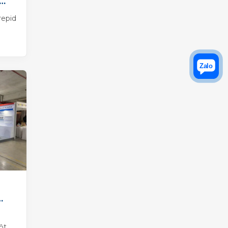
repid
ợp
48
ột