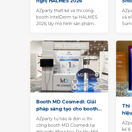
nghị HALMES 2026
Sho
202
AZparty thiết kế và thi công
AZpa
booth IntelDerm tại HALMES
và e
2026, lấy mô hình sản phẩm
Summ
serum phóng lớn, bệ nhiều tầng
với b
và vòng sáng...
fulfi
Booth MD Cosmedi: Giải
Thi
pháp sáng tạo cho booth
hiệu
sự kiện
AZparty tự hào là đơn vị thi
Inn
AZpa
công booth MD Cosmedi tại
kế &
Hội nghị Khoa học Da liễu Miền