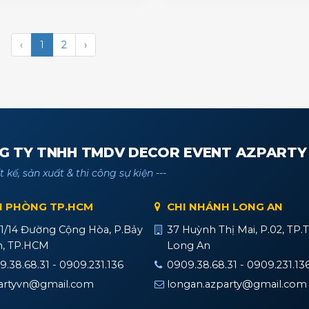
‹
1
2
›
G TY TNHH TMDV DECOR EVENT AZPARTY
ết kế, sản xuất & thi công sự kiện ---
 PHÒNG TP.HCM
CHI NHÁNH LONG AN
/1/14 Đường Cộng Hòa, P.Bảy
37 Huỳnh Thị Mai, P.02, TP.
n, TP.HCM
Long An
.38.68.31 - 0909.231.136
0909.38.68.31 - 0909.231.13
artyvn@gmail.com
longan.azparty@gmail.com