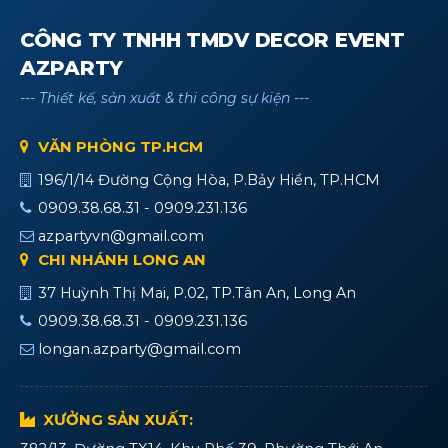
CÔNG TY TNHH TMDV DECOR EVENT
AZPARTY
--- Thiết kế, sản xuất & thi công sự kiện ---
VĂN PHÒNG TP.HCM
196/1/14 Đường Cộng Hòa, P.Bảy Hiền, TP.HCM
0909.38.68.31 - 0909.231.136
azpartyvn@gmail.com
CHI NHÁNH LONG AN
37 Huỳnh Thị Mai, P.02, TP.Tân An, Long An
0909.38.68.31 - 0909.231.136
longan.azparty@gmail.com
XƯỞNG SẢN XUẤT: