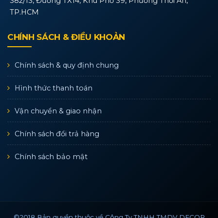
382/13, Đường TX14, Khu Phố 39, Phường Thới An,
TP.HCM
CHÍNH SÁCH & ĐIỀU KHOẢN
Chính sách & quy định chung
Hình thức thanh toán
Vận chuyển & giao nhận
Chính sách đổi trả hàng
Chính sách bảo mật
©2018 Bản quyền thuộc về Công Ty TNHH TMDV DECOR