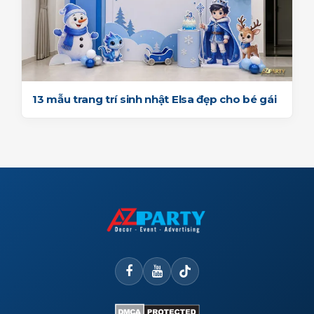
13 mẫu trang trí sinh nhật Elsa đẹp cho bé gái