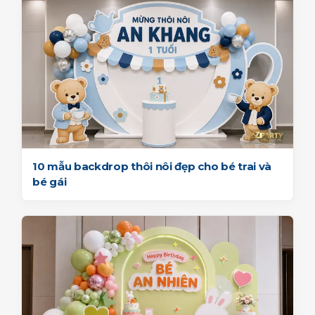
10 mẫu backdrop thôi nôi đẹp cho bé trai và
bé gái