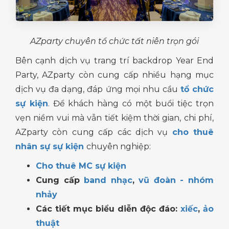
AZparty chuyên tổ chức tất niên trọn gói
Bên cạnh dịch vụ trang trí backdrop Year End
Party, AZparty còn cung cấp nhiều hạng mục
dịch vụ đa dạng, đáp ứng mọi nhu cầu
tổ chức
sự kiện
. Để khách hàng có một buổi tiệc trọn
vẹn niềm vui mà vẫn tiết kiệm thời gian, chi phí,
AZparty còn cung cấp các dịch vụ
cho thuê
nhân sự sự kiện
chuyên nghiệp:
Cho thuê MC sự kiện
Cung cấp
band nhạc
,
vũ đoàn - nhóm
nhảy
Các tiết mục biểu diễn độc đáo:
xiếc
,
ảo
thuật