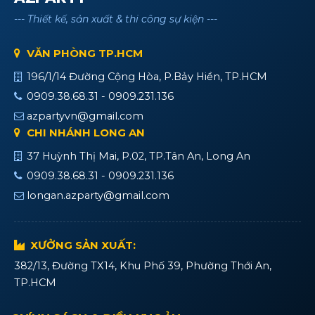
--- Thiết kế, sản xuất & thi công sự kiện ---
VĂN PHÒNG TP.HCM
196/1/14 Đường Cộng Hòa, P.Bảy Hiền, TP.HCM
0909.38.68.31 - 0909.231.136
azpartyvn@gmail.com
CHI NHÁNH LONG AN
37 Huỳnh Thị Mai, P.02, TP.Tân An, Long An
0909.38.68.31 - 0909.231.136
longan.azparty@gmail.com
XƯỞNG SẢN XUẤT:
382/13, Đường TX14, Khu Phố 39, Phường Thới An,
TP.HCM