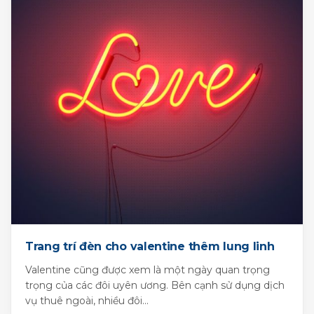
Trang trí đèn cho valentine thêm lung linh
Valentine cũng được xem là một ngày quan trọng
trọng của các đôi uyên ương. Bên cạnh sử dụng dịch
vụ thuê ngoài, nhiều đôi...