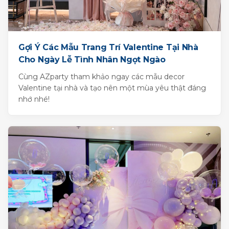
Gợi Ý Các Mẫu Trang Trí Valentine Tại Nhà
Cho Ngày Lễ Tình Nhân Ngọt Ngào
Cùng AZparty tham khảo ngay các mẫu decor
Valentine tại nhà và tạo nên một mùa yêu thật đáng
nhớ nhé!