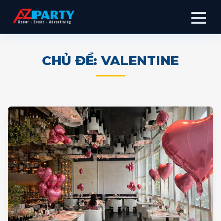
CHỦ ĐỀ: VALENTINE