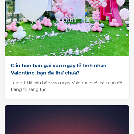
Cầu hôn bạn gái vào ngày lễ tình nhân
Valentine, bạn đã thử chưa?
Trang trí lễ cầu hôn vào ngày Valentine với các chủ đề
trang trí sáng tạo