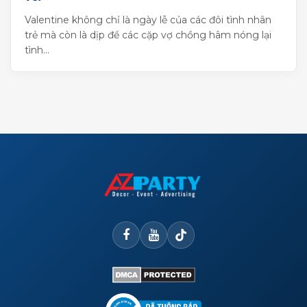
Valentine không chỉ là ngày lễ của các đôi tình nhân
trẻ mà còn là dịp để các cặp vợ chồng hâm nóng lại
tình...