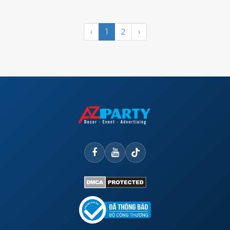
‹
1
2
›