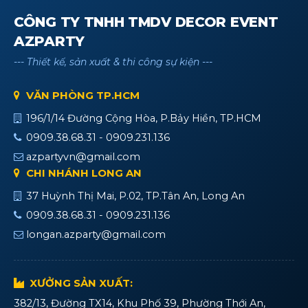
CÔNG TY TNHH TMDV DECOR EVENT
AZPARTY
--- Thiết kế, sản xuất & thi công sự kiện ---
VĂN PHÒNG TP.HCM
196/1/14 Đường Cộng Hòa, P.Bảy Hiền, TP.HCM
0909.38.68.31 - 0909.231.136
azpartyvn@gmail.com
CHI NHÁNH LONG AN
37 Huỳnh Thị Mai, P.02, TP.Tân An, Long An
0909.38.68.31 - 0909.231.136
longan.azparty@gmail.com
XƯỞNG SẢN XUẤT:
382/13, Đường TX14, Khu Phố 39, Phường Thới An,