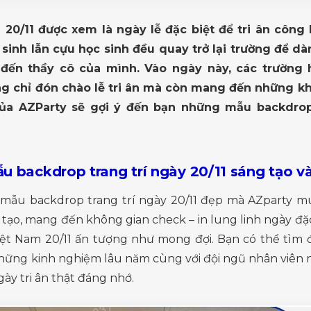
20/11 được xem là ngày lễ đặc biệt để tri ân công 
c sinh lẫn cựu học sinh đều quay trở lại trường để 
 đến thầy cô của mình. Vào ngày này, các trường h
g chỉ đón chào lễ tri ân mà còn mang đến những kh
 của AZParty sẽ gợi ý đến bạn những mẫu backdrop 
u backdrop trang trí ngày 20/11 sáng tạo v
 mẫu backdrop trang trí ngày 20/11 đẹp mà AZparty mu
 tạo, mang đến không gian check – in lung linh ngày đặc 
iệt Nam 20/11 ấn tượng như mong đợi. Bạn có thể tìm đ
hững kinh nghiệm lâu năm cùng với đội ngũ nhân viên n
ày tri ân thật đáng nhớ.