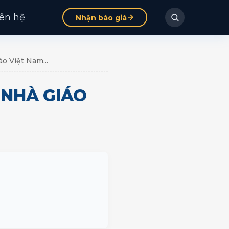
iên hệ
Nhận báo giá
o Việt Nam...
 NHÀ GIÁO