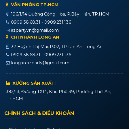
VĂN PHÒNG TP.HCM
196/1/14 Đường Cộng Hòa, P.Bảy Hiền, TP.HCM
0909.38.68.31 - 0909.231.136
azpartyvn@gmail.com
CHI NHÁNH LONG AN
37 Huỳnh Thị Mai, P.02, TP.Tân An, Long An
0909.38.68.31 - 0909.231.136
longan.azparty@gmail.com
XƯỞNG SẢN XUẤT:
382/13, Đường TX14, Khu Phố 39, Phường Thới An,
TP.HCM
CHÍNH SÁCH & ĐIỀU KHOẢN