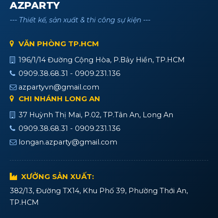
AZPARTY
--- Thiết kế, sản xuất & thi công sự kiện ---
VĂN PHÒNG TP.HCM
196/1/14 Đường Cộng Hòa, P.Bảy Hiền, TP.HCM
0909.38.68.31 - 0909.231.136
azpartyvn@gmail.com
CHI NHÁNH LONG AN
37 Huỳnh Thị Mai, P.02, TP.Tân An, Long An
0909.38.68.31 - 0909.231.136
longan.azparty@gmail.com
XƯỞNG SẢN XUẤT:
382/13, Đường TX14, Khu Phố 39, Phường Thới An,
TP.HCM