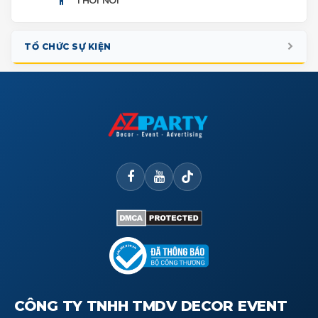
TỔ CHỨC SỰ KIỆN
KHAI TRƯƠNG
QUỐC TẾ THIẾU NHI
TẾT TRUNG THU
NGÀY HỘI GIA ĐÌNH
TIỆC TẤT NIÊN
CÔNG TY TNHH TMDV DECOR EVENT