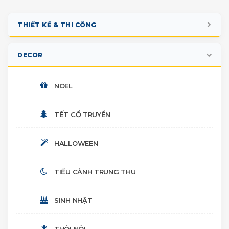
THIẾT KẾ & THI CÔNG
GIAN HÀNG TRIỂN LÃM
DECOR
BOOTH SỰ KIỆN
NOEL
PHOTO BOOTH CHECK-IN
TẾT CỔ TRUYỀN
SÂN KHẤU
HALLOWEEN
NHIỀU HẠNG MỤC
TIỂU CẢNH TRUNG THU
SINH NHẬT
THÔI NÔI