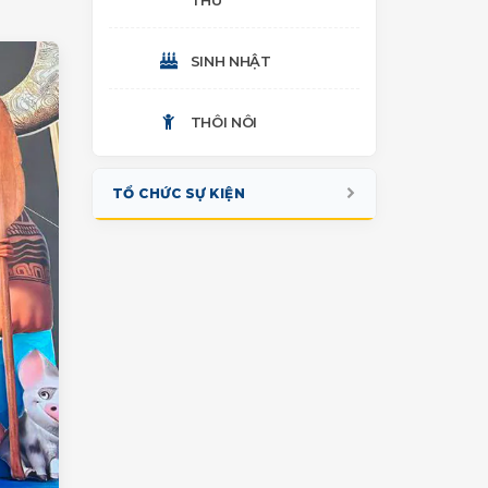
THU
NHIỀU HẠNG MỤC
SINH NHẬT
THÔI NÔI
TỔ CHỨC SỰ KIỆN
KHAI TRƯƠNG
QUỐC TẾ THIẾU NHI
TẾT TRUNG THU
NGÀY HỘI GIA ĐÌNH