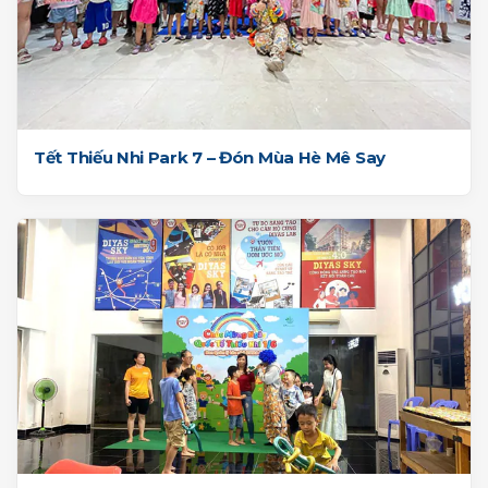
Tết Thiếu Nhi Park 7 – Đón Mùa Hè Mê Say