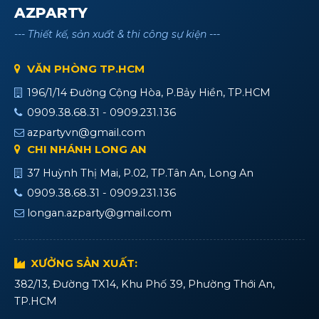
AZPARTY
--- Thiết kế, sản xuất & thi công sự kiện ---
VĂN PHÒNG TP.HCM
196/1/14 Đường Cộng Hòa, P.Bảy Hiền, TP.HCM
0909.38.68.31 - 0909.231.136
azpartyvn@gmail.com
CHI NHÁNH LONG AN
37 Huỳnh Thị Mai, P.02, TP.Tân An, Long An
0909.38.68.31 - 0909.231.136
longan.azparty@gmail.com
XƯỞNG SẢN XUẤT:
382/13, Đường TX14, Khu Phố 39, Phường Thới An,
TP.HCM