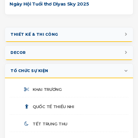
Ngày Hội Tuổi thơ Diyas Sky 2025
THIẾT KẾ & THI CÔNG
GIAN HÀNG TRIỂN LÃM
DECOR
BOOTH SỰ KIỆN
NOEL
TỔ CHỨC SỰ KIỆN
PHOTO BOOTH CHECK-IN
TẾT CỔ TRUYỀN
KHAI TRƯƠNG
SÂN KHẤU
HALLOWEEN
QUỐC TẾ THIẾU NHI
NHIỀU HẠNG MỤC
TIỂU CẢNH TRUNG THU
TẾT TRUNG THU