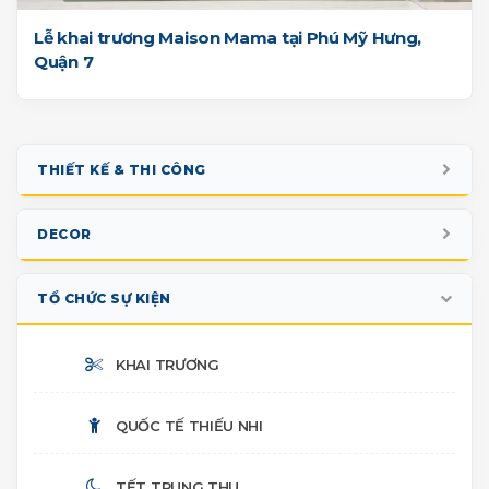
Lễ khai trương Maison Mama tại Phú Mỹ Hưng,
Quận 7
THIẾT KẾ & THI CÔNG
GIAN HÀNG TRIỂN LÃM
DECOR
BOOTH SỰ KIỆN
NOEL
TỔ CHỨC SỰ KIỆN
PHOTO BOOTH CHECK-IN
TẾT CỔ TRUYỀN
KHAI TRƯƠNG
SÂN KHẤU
HALLOWEEN
QUỐC TẾ THIẾU NHI
NHIỀU HẠNG MỤC
TIỂU CẢNH TRUNG THU
TẾT TRUNG THU