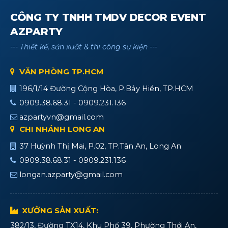
CÔNG TY TNHH TMDV DECOR EVENT
AZPARTY
--- Thiết kế, sản xuất & thi công sự kiện ---
VĂN PHÒNG TP.HCM
196/1/14 Đường Cộng Hòa, P.Bảy Hiền, TP.HCM
0909.38.68.31 - 0909.231.136
azpartyvn@gmail.com
CHI NHÁNH LONG AN
37 Huỳnh Thị Mai, P.02, TP.Tân An, Long An
0909.38.68.31 - 0909.231.136
longan.azparty@gmail.com
XƯỞNG SẢN XUẤT:
382/13, Đường TX14, Khu Phố 39, Phường Thới An,