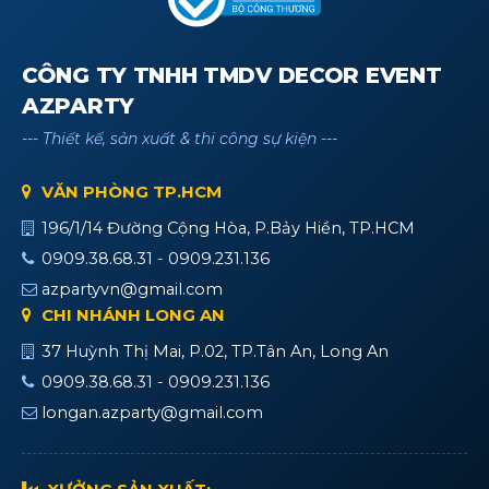
CÔNG TY TNHH TMDV DECOR EVENT
AZPARTY
--- Thiết kế, sản xuất & thi công sự kiện ---
VĂN PHÒNG TP.HCM
196/1/14 Đường Cộng Hòa, P.Bảy Hiền, TP.HCM
0909.38.68.31 - 0909.231.136
azpartyvn@gmail.com
CHI NHÁNH LONG AN
37 Huỳnh Thị Mai, P.02, TP.Tân An, Long An
0909.38.68.31 - 0909.231.136
longan.azparty@gmail.com