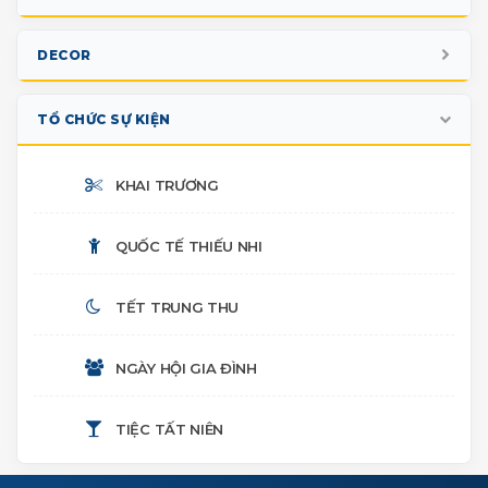
GIAN HÀNG TRIỂN LÃM
DECOR
BOOTH SỰ KIỆN
NOEL
TỔ CHỨC SỰ KIỆN
PHOTO BOOTH CHECK-IN
TẾT CỔ TRUYỀN
KHAI TRƯƠNG
SÂN KHẤU
HALLOWEEN
QUỐC TẾ THIẾU NHI
NHIỀU HẠNG MỤC
TIỂU CẢNH TRUNG THU
TẾT TRUNG THU
SINH NHẬT
NGÀY HỘI GIA ĐÌNH
THÔI NÔI
TIỆC TẤT NIÊN