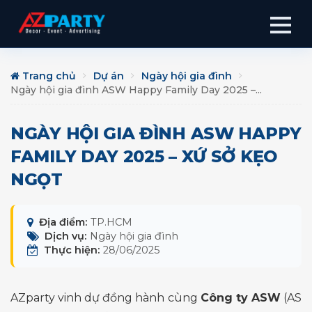
Trang chủ
Dự án
Ngày hội gia đình
Ngày hội gia đình ASW Happy Family Day 2025 –...
NGÀY HỘI GIA ĐÌNH ASW HAPPY
FAMILY DAY 2025 – XỨ SỞ KẸO
NGỌT
Địa điểm:
TP.HCM
Dịch vụ:
Ngày hội gia đình
Thực hiện:
28/06/2025
AZparty vinh dự đồng hành cùng
Công ty ASW
(AS