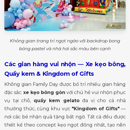
Không gian trang trí ngọt ngào với backdrop bong
bóng pastel và nhà hơi sắc màu bên cạnh
Các gian hàng vui nhộn — Xe kẹo bông,
Quầy kem & Kingdom of Gifts
Không gian Family Day được bố trí nhiều gian hàng
đặc sắc:
xe kẹo bông gòn
với chú hề vui nhộn phục
vụ tại chỗ,
quầy kem gelato
đa vị cho cả nhà
thưởng thức, cùng khu vực
"Kingdom of Gifts"
—
nơi các bé nhận quà tặng bất ngờ. Tất cả đều được
thiết kế theo concept kẹo ngọt đồng nhất, tạo nên