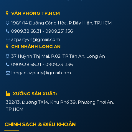
VĂN PHÒNG TP.HCM
196/1/14 Đường Cộng Hòa, P.Bảy Hiền, TP.HCM
0909.38.68.31 - 0909.231.136
azpartyvn@gmail.com
CHI NHÁNH LONG AN
37 Huỳnh Thị Mai, P.02, TP.Tân An, Long An
0909.38.68.31 - 0909.231.136
longan.azparty@gmail.com
XƯỞNG SẢN XUẤT:
382/13, Đường TX14, Khu Phố 39, Phường Thới An,
TP.HCM
CHÍNH SÁCH & ĐIỀU KHOẢN