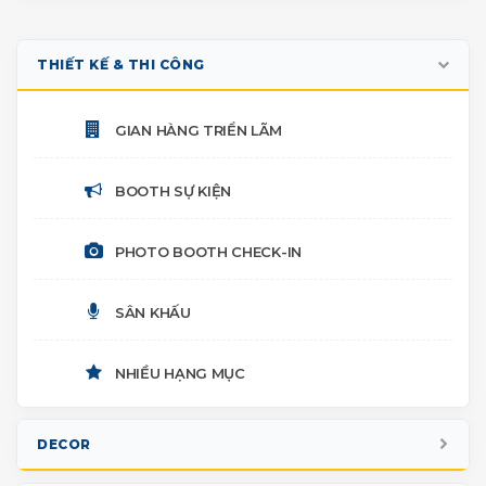
THIẾT KẾ & THI CÔNG
GIAN HÀNG TRIỂN LÃM
BOOTH SỰ KIỆN
PHOTO BOOTH CHECK-IN
SÂN KHẤU
NHIỀU HẠNG MỤC
DECOR