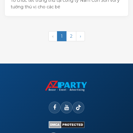
Tổ chức tết trung thu tại công ty Nam Côn Sơn với ý
tưởng thú vị cho các bé
‹
1
2
›