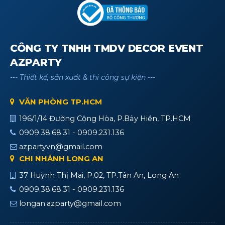
CÔNG TY TNHH TMDV DECOR EVENT
AZPARTY
--- Thiết kế, sản xuất & thi công sự kiện ---
VĂN PHÒNG TP.HCM
196/1/14 Đường Cộng Hòa, P.Bảy Hiền, TP.HCM
0909.38.68.31 - 0909.231.136
azpartyvn@gmail.com
CHI NHÁNH LONG AN
37 Huỳnh Thị Mai, P.02, TP.Tân An, Long An
0909.38.68.31 - 0909.231.136
longan.azparty@gmail.com