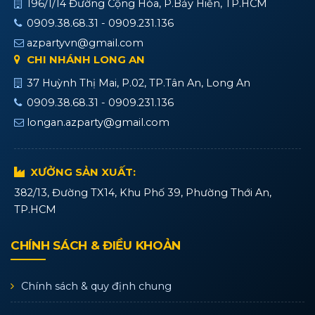
196/1/14 Đường Cộng Hòa, P.Bảy Hiền, TP.HCM
0909.38.68.31 - 0909.231.136
azpartyvn@gmail.com
CHI NHÁNH LONG AN
37 Huỳnh Thị Mai, P.02, TP.Tân An, Long An
0909.38.68.31 - 0909.231.136
longan.azparty@gmail.com
XƯỞNG SẢN XUẤT:
382/13, Đường TX14, Khu Phố 39, Phường Thới An,
TP.HCM
CHÍNH SÁCH & ĐIỀU KHOẢN
Chính sách & quy định chung